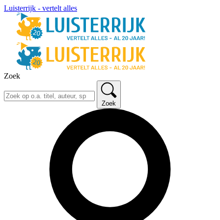
Luisterrijk - vertelt alles
Zoek
Zoek