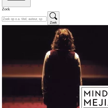
Zoek
Zoek