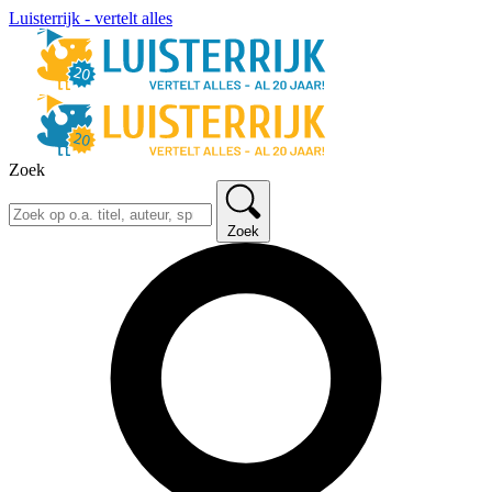
Luisterrijk - vertelt alles
Zoek
Zoek