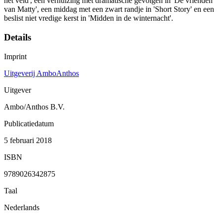
het veld', een verhuizing met dramatische gevolgen in 'De vrienden
van Matty', een middag met een zwart randje in 'Short Story' en een
beslist niet vredige kerst in 'Midden in de winternacht'.
Details
Imprint
Uitgeverij AmboAnthos
Uitgever
Ambo/Anthos B.V.
Publicatiedatum
5 februari 2018
ISBN
9789026342875
Taal
Nederlands