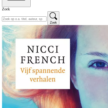
Zoek
Zoek