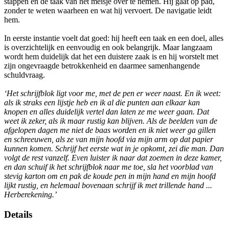
stappen en de taak van het meisje over te nemen. Hij gaat op pad,
zonder te weten waarheen en wat hij vervoert. De navigatie leidt
hem.
In eerste instantie voelt dat goed: hij heeft een taak en een doel, alles
is overzichtelijk en eenvoudig en ook belangrijk. Maar langzaam
wordt hem duidelijk dat het een duistere zaak is en hij worstelt met
zijn ongevraagde betrokkenheid en daarmee samenhangende
schuldvraag.
‘Het schrijfblok ligt voor me, met de pen er weer naast. En ik weet:
als ik straks een lijstje heb en ik al die punten aan elkaar kan
knopen en alles duidelijk vertel dan laten ze me weer gaan. Dat
weet ik zeker, als ik maar rustig kan blijven. Als de beelden van de
afgelopen dagen me niet de baas worden en ik niet weer ga gillen
en schreeuwen, als ze van mijn hoofd via mijn arm op dat papier
kunnen komen. Schrijf het eerste wat in je opkomt, zei die man. Dan
volgt de rest vanzelf. Even luister ik naar dat zoemen in deze kamer,
en dan schuif ik het schrijfblok naar me toe, sla het voorblad van
stevig karton om en pak de koude pen in mijn hand en mijn hoofd
lijkt rustig, en helemaal bovenaan schrijf ik met trillende hand ...
Herberekening.’
Details