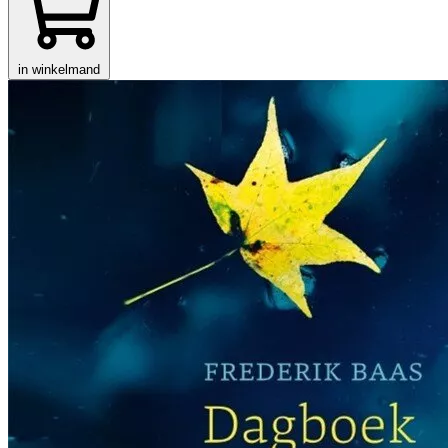
in winkelmand