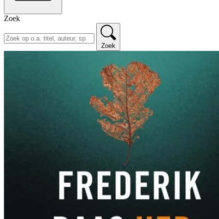
Zoek
Zoek