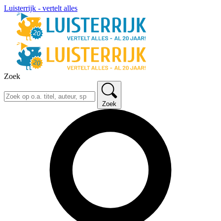
Luisterrijk - vertelt alles
Zoek
Zoek