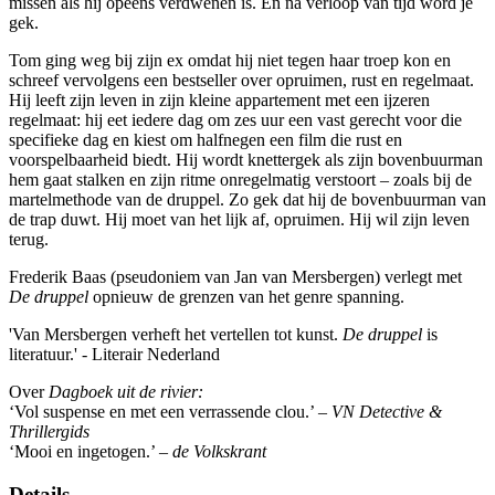
missen als hij opeens verdwenen is. En na verloop van tijd word je
gek.
Tom ging weg bij zijn ex omdat hij niet tegen haar troep kon en
schreef vervolgens een bestseller over opruimen, rust en regelmaat.
Hij leeft zijn leven in zijn kleine appartement met een ijzeren
regelmaat: hij eet iedere dag om zes uur een vast gerecht voor die
specifieke dag en kiest om halfnegen een film die rust en
voorspelbaarheid biedt. Hij wordt knettergek als zijn bovenbuurman
hem gaat stalken en zijn ritme onregelmatig verstoort – zoals bij de
martelmethode van de druppel. Zo gek dat hij de bovenbuurman van
de trap duwt. Hij moet van het lijk af, opruimen. Hij wil zijn leven
terug.
Frederik Baas (pseudoniem van Jan van Mersbergen) verlegt met
De druppel
opnieuw de grenzen van het genre spanning.
'Van Mersbergen verheft het vertellen tot kunst.
De druppel
is
literatuur.' - Literair Nederland
Over
Dagboek uit de rivier:
‘Vol suspense en met een verrassende clou.’ –
VN Detective &
Thrillergids
‘Mooi en ingetogen.’ –
de Volkskrant
Details