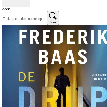
Zoek
Zoek