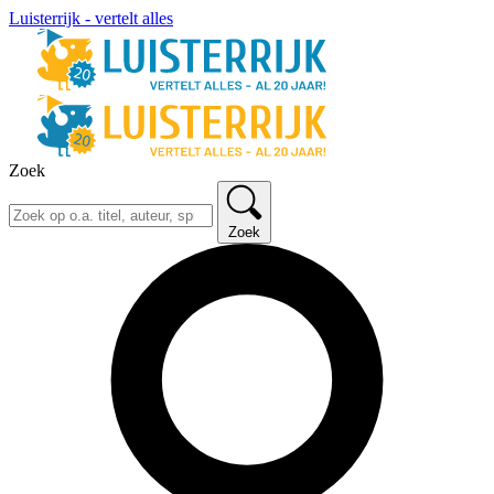
Luisterrijk - vertelt alles
Zoek
Zoek