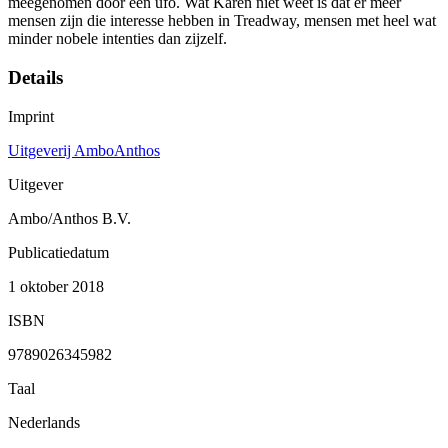
meegenomen door een ufo. Wat Karen niet weet is dat er meer
mensen zijn die interesse hebben in Treadway, mensen met heel wat
minder nobele intenties dan zijzelf.
Details
Imprint
Uitgeverij AmboAnthos
Uitgever
Ambo/Anthos B.V.
Publicatiedatum
1 oktober 2018
ISBN
9789026345982
Taal
Nederlands