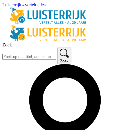
Luisterrijk - vertelt alles
Zoek
Zoek