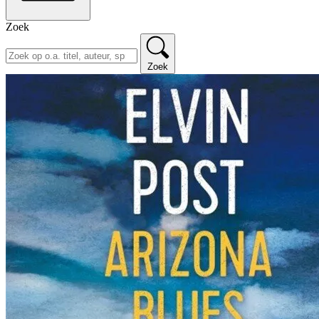
Zoek
Zoek