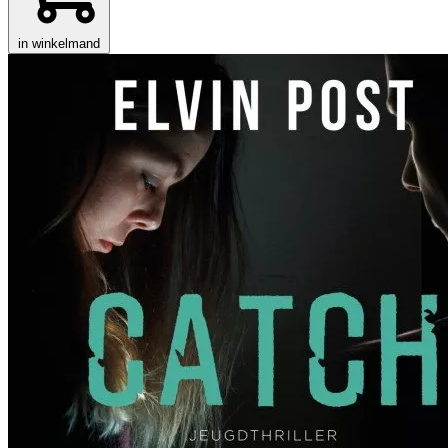
in winkelmand