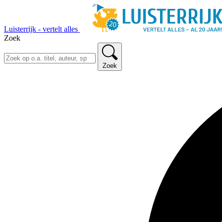
Luisterrijk - vertelt alles
Zoek
Zoek