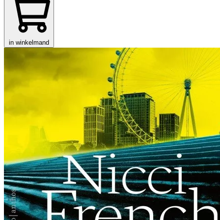
in winkelmand