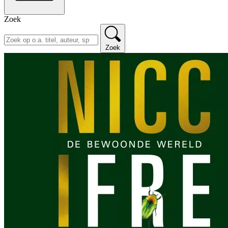
Zoek
Zoek