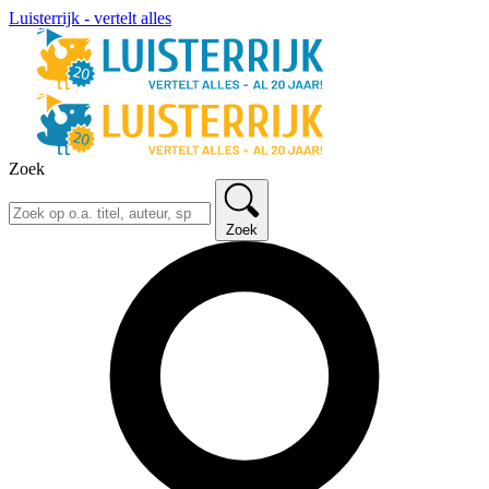
Luisterrijk - vertelt alles
Zoek
Zoek