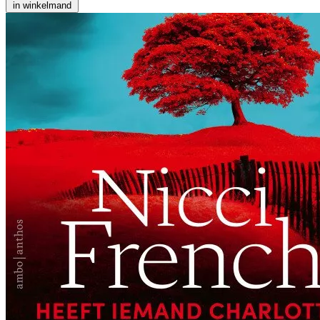
in winkelmand