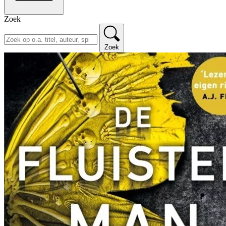
Zoek
Zoek