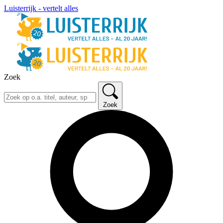
Luisterrijk - vertelt alles
Zoek
Zoek