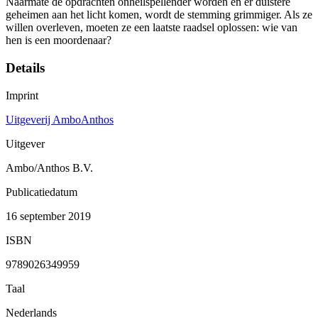
Naarmate de opdrachten onheilspellender worden en er duistere
geheimen aan het licht komen, wordt de stemming grimmiger. Als ze
willen overleven, moeten ze een laatste raadsel oplossen: wie van
hen is een moordenaar?
Details
Imprint
Uitgeverij AmboAnthos
Uitgever
Ambo/Anthos B.V.
Publicatiedatum
16 september 2019
ISBN
9789026349959
Taal
Nederlands