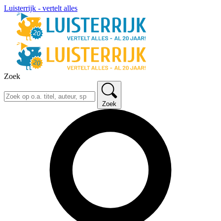
Luisterrijk - vertelt alles
Zoek
Zoek