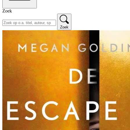
Zoek
Zoek