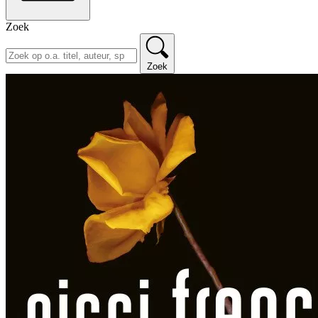
Zoek
Zoek