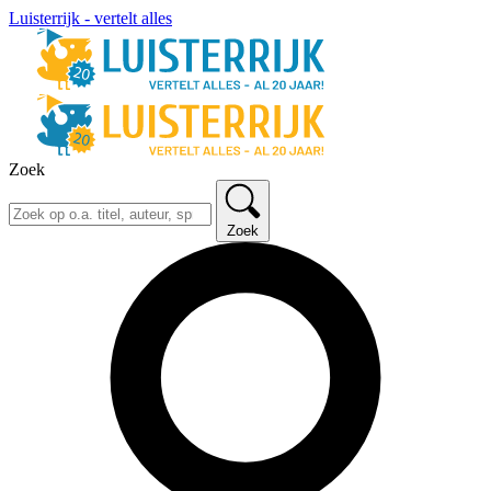
Luisterrijk - vertelt alles
Zoek
Zoek