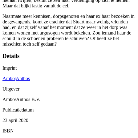
hieraan twijfelt, besluit ze zelf haar verdediging op zich te nemen.
Maar dat blijkt lastig vanuit de cel.
Naarmate meer kennisen, dorpsgenoten en haar ex haar bezoeken in
de gevangenis, komt ze erachter dat Stuart maar weinig vrienden
had, en dat zijzelf vanaf het moment dat ze weer in het dorp was
komen wonen met argusogen wordt bekeken. Zou iemand haar de
schuld in de schoenen proberen te schuiven? Of heeft ze het
misschien toch zelf gedaan?
Details
Imprint
Ambo|Anthos
Uitgever
Ambo/Anthos B.V.
Publicatiedatum
23 april 2020
ISBN