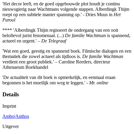
'Het decor leeft, en de goed opgebouwde plot houdt je continu
nieuwsgierig naar Wachtmans volgende stappen. Alberdingk Thijm
roept op een subtiele manier spanning op.' - Dries Muus in
Het
Parool
**** 'Alberdingk Thijm regisseert de ondergang van een ooit
beloftevol jurist fenomenaal. (...)
De familie Wachtman
is spannend,
actueel en urgent.' –
De Telegraaf
'Wat een goed, geestig en spannend boek. Filmische dialogen en een
thematiek die zowel actueel als tijdloos is.
De familie Wachtman
verdient een groot publiek.' – Caroline Reeders, directeur
Athenaeum Boekhandel
'De actualiteit van dit boek is opmerkelijk, en eenmaal eraan
begonnen is het moeilijk om weg te leggen.' -
Mr. online
Details
Imprint
Ambo|Anthos
Uitgever