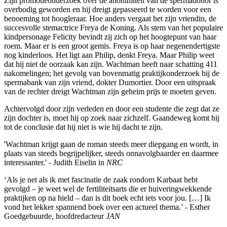
Zijn promotieonderzoek over de anonimiteit van de spermadonor is
overbodig geworden en hij dreigt gepasseerd te worden voor een
benoeming tot hoogleraar. Hoe anders vergaat het zijn vriendin, de
succesvolle stemactrice Freya de Koning. Als stem van het populaire
kindpersonage Felicity bevindt zij zich op het hoogtepunt van haar
roem. Maar er is een groot gemis. Freya is op haar negenendertigste
nog kinderloos. Het ligt aan Philip, denkt Freya. Maar Philip weet
dat hij niet de oorzaak kan zijn. Wachtman heeft naar schatting 411
nakomelingen; het gevolg van bovenmatig praktijkonderzoek bij de
spermabank van zijn vriend, dokter Dumortier. Door een uitspraak
van de rechter dreigt Wachtman zijn geheim prijs te moeten geven.
Achtervolgd door zijn verleden en door een studente die zegt dat ze
zijn dochter is, moet hij op zoek naar zichzelf. Gaandeweg komt hij
tot de conclusie dat hij niet is wie hij dacht te zijn.
'Wachtman krijgt gaan de roman steeds meer diepgang en wordt, in
plaats van steeds begrijpelijker, steeds onnavolgbaarder en daarmee
interessanter.' - Judith Eiselin in
NRC
‘Als je net als ik met fascinatie de zaak rondom Karbaat hebt
gevolgd – je weet wel de fertiliteitsarts die er huiveringwekkende
praktijken op na hield – dan is dit boek echt iets voor jou. […] Ik
vond het lekker spannend boek over een actueel thema.’ - Esther
Goedgebuurde, hoofdredacteur
JAN