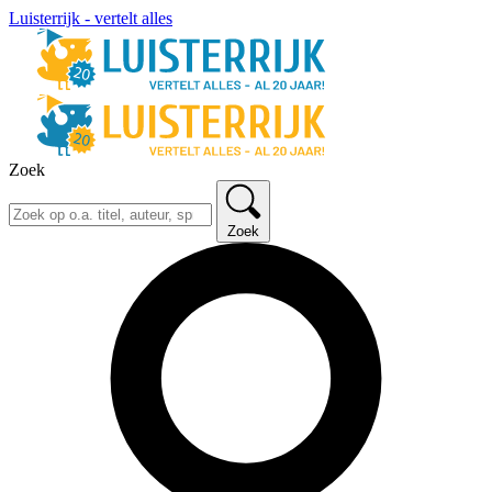
Luisterrijk - vertelt alles
Zoek
Zoek