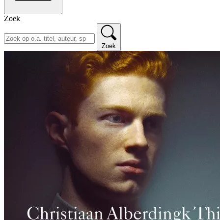
Zoek
Zoek