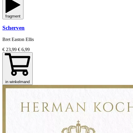
fragment
Scherven
Bret Easton Ellis
€ 23,99
€ 6,99
in winkelmand