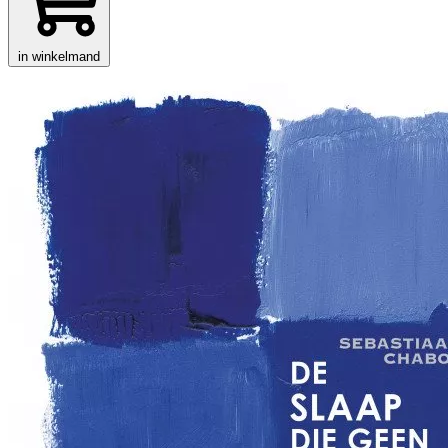
in winkelmand