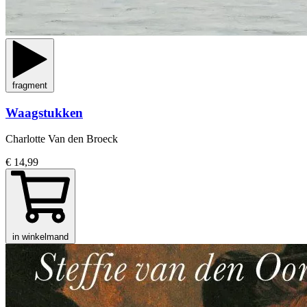
fragment
Waagstukken
Charlotte Van den Broeck
€ 14,99
in winkelmand