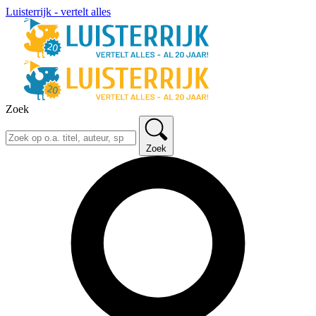
Luisterrijk - vertelt alles
Zoek
Zoek