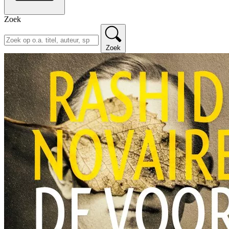
Zoek
Zoek