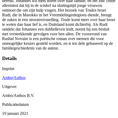
bereikt. Johannes wil niets horen over haar familie, en het zint Trude
allerminst dat hij in de winkel na sluitingstijd jonge vrouwen
ontmoet die om zijn hulp vragen. Het bezoek van Trudes broer
Rudi, die in Marokko in het Vreemdelingenlegioen diende, brengt
de zaken in een stroomversnelling. Trude komt meer over haar broer
te weten dan haar lief is, en Duitsland komt dichterbij. Als Rudi
ontdekt dat Johannes een dubbelleven leidt, neemt hij een besluit
met verstrekkende gevolgen voor hen allen. De vooravond van
Rashid Novaire is een poëtische roman over mensen die voor
onmogelijke keuzes gesteld worden, en is ten dele gebaseerd op de
familiegeschiedenis van de auteur.
Details
Imprint
Ambo|Anthos
Uitgever
Ambo/Anthos B.V.
Publicatiedatum
19 januari 2021