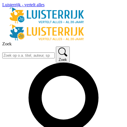
Luisterrijk - vertelt alles
Zoek
Zoek