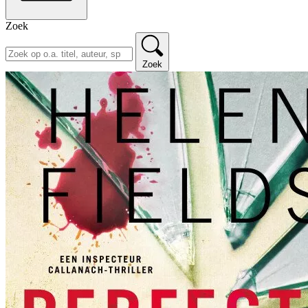
Zoek
Zoek