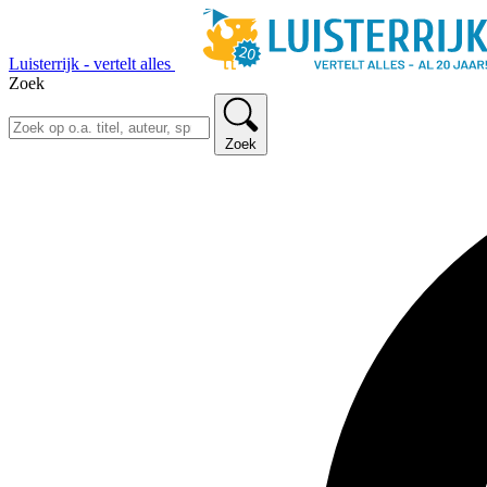
Luisterrijk - vertelt alles
Zoek
Zoek