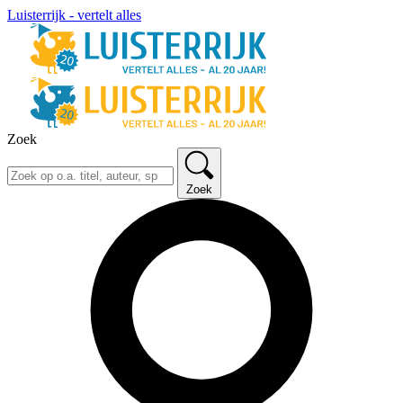
Luisterrijk - vertelt alles
Zoek
Zoek