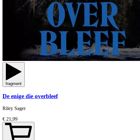
fragment
De enige die overbleef
Riley Sager
€ 21,99