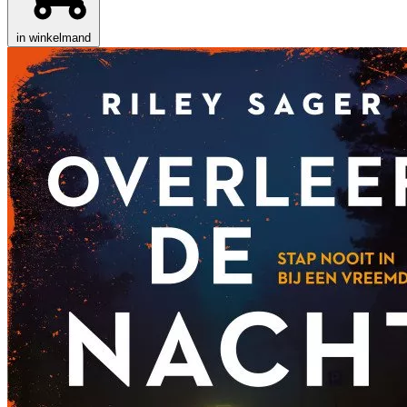
in winkelmand