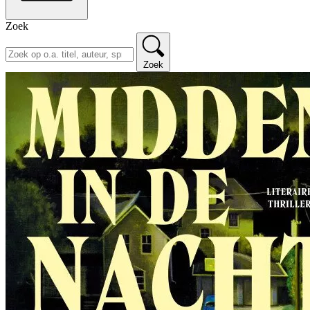
Zoek
Zoek