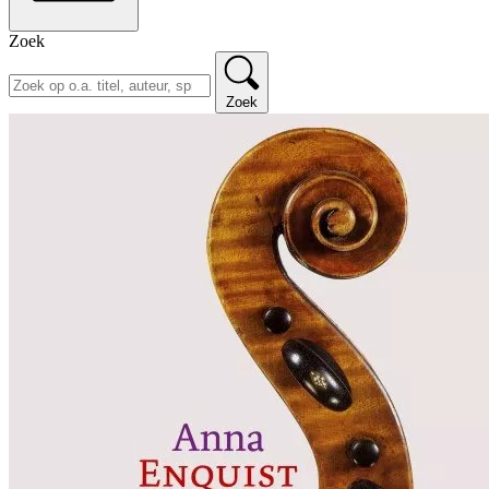
Zoek
Zoek