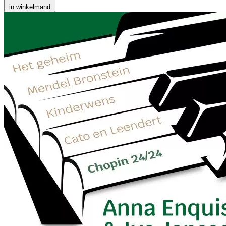
in winkelmand