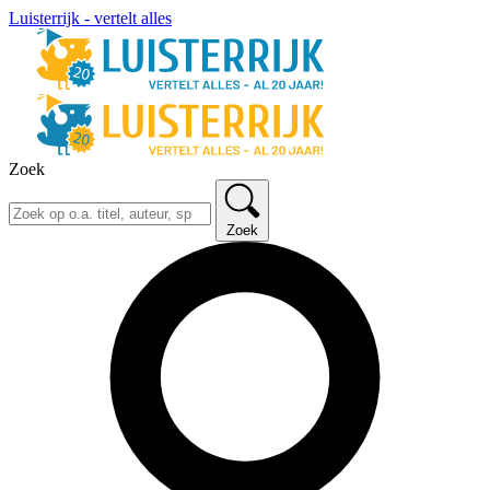
Luisterrijk - vertelt alles
Zoek
Zoek