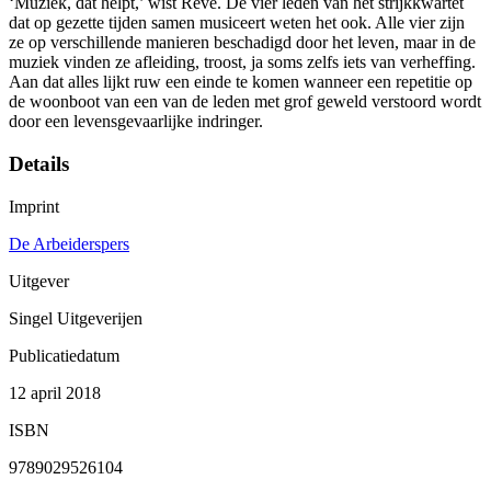
‘Muziek, dat helpt,’ wist Reve. De vier leden van het strijkkwartet
dat op gezette tijden samen musiceert weten het ook. Alle vier zijn
ze op verschillende manieren beschadigd door het leven, maar in de
muziek vinden ze afleiding, troost, ja soms zelfs iets van verheffing.
Aan dat alles lijkt ruw een einde te komen wanneer een repetitie op
de woonboot van een van de leden met grof geweld verstoord wordt
door een levensgevaarlijke indringer.
Details
Imprint
De Arbeiderspers
Uitgever
Singel Uitgeverijen
Publicatiedatum
12 april 2018
ISBN
9789029526104