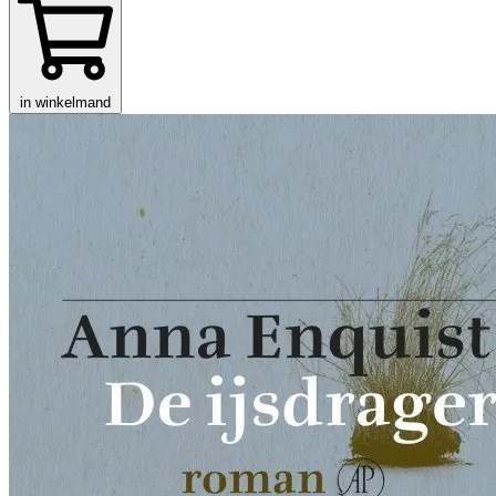
in winkelmand