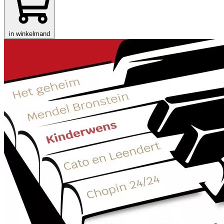
in winkelmand