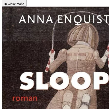
in winkelmand