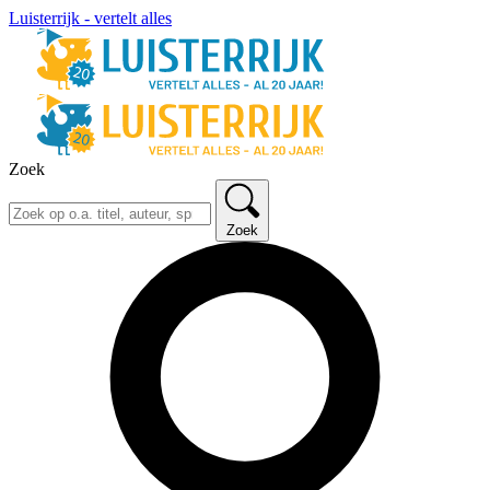
Luisterrijk - vertelt alles
Zoek
Zoek