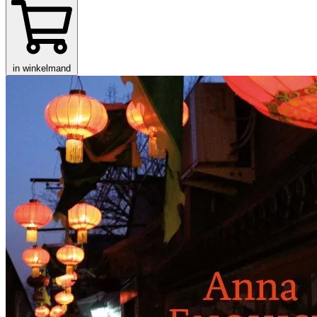
in winkelmand