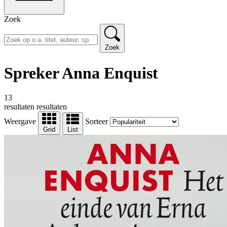
Zoek
Zoek
Spreker Anna Enquist
13
resultaten
resultaten
Weergave
Sorteer
Grid
List