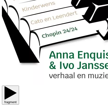
fragment