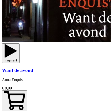
fragment
Want de avond
Anna Enquist
€ 9,99