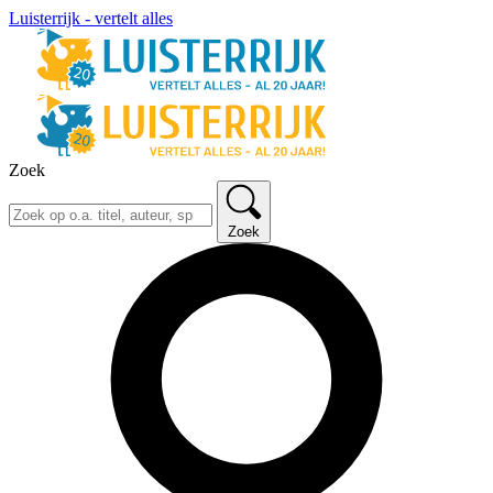
Luisterrijk - vertelt alles
Zoek
Zoek