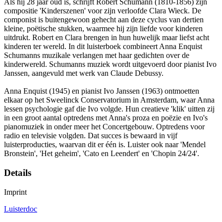
Als hij 28 jaar oud is, schrijft Robert Schumann (1810-1856) zijn
compositie 'Kinderszenen' voor zijn verloofde Clara Wieck. De
componist is buitengewoon gehecht aan deze cyclus van dertien
kleine, poëtische stukken, waarmee hij zijn liefde voor kinderen
uitdrukt. Robert en Clara brengen in hun huwelijk maar liefst acht
kinderen ter wereld. In dit luisterboek combineert Anna Enquist
Schumanns muzikale verlangen met haar gedichten over de
kinderwereld. Schumanns muziek wordt uitgevoerd door pianist Ivo
Janssen, aangevuld met werk van Claude Debussy.
Anna Enquist (1945) en pianist Ivo Janssen (1963) ontmoetten
elkaar op het Sweelinck Conservatorium in Amsterdam, waar Anna
lessen psychologie gaf die Ivo volgde. Hun creatieve 'klik' uitten zij
in een groot aantal optredens met Anna's proza en poëzie en Ivo's
pianomuziek in onder meer het Concertgebouw. Optredens voor
radio en televisie volgden. Dat succes is bewaard in vijf
luisterproducties, waarvan dit er één is. Luister ook naar 'Mendel
Bronstein', 'Het geheim', 'Cato en Leendert' en 'Chopin 24/24'.
Details
Imprint
Luisterdoc