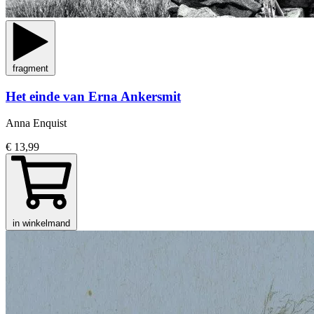
fragment
Het einde van Erna Ankersmit
Anna Enquist
€ 13,99
in winkelmand