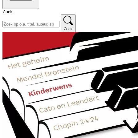
Zoek
Zoek