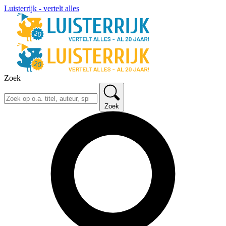
Luisterrijk - vertelt alles
Zoek
Zoek