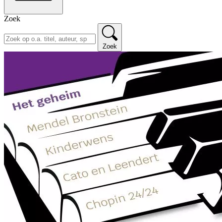
Zoek
Zoek