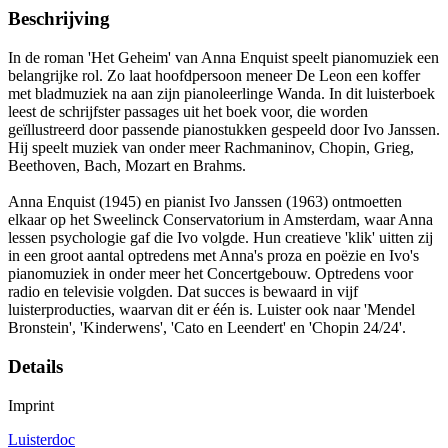
Beschrijving
In de roman 'Het Geheim' van Anna Enquist speelt pianomuziek een
belangrijke rol. Zo laat hoofdpersoon meneer De Leon een koffer
met bladmuziek na aan zijn pianoleerlinge Wanda. In dit luisterboek
leest de schrijfster passages uit het boek voor, die worden
geïllustreerd door passende pianostukken gespeeld door Ivo Janssen.
Hij speelt muziek van onder meer Rachmaninov, Chopin, Grieg,
Beethoven, Bach, Mozart en Brahms.
Anna Enquist (1945) en pianist Ivo Janssen (1963) ontmoetten
elkaar op het Sweelinck Conservatorium in Amsterdam, waar Anna
lessen psychologie gaf die Ivo volgde. Hun creatieve 'klik' uitten zij
in een groot aantal optredens met Anna's proza en poëzie en Ivo's
pianomuziek in onder meer het Concertgebouw. Optredens voor
radio en televisie volgden. Dat succes is bewaard in vijf
luisterproducties, waarvan dit er één is. Luister ook naar 'Mendel
Bronstein', 'Kinderwens', 'Cato en Leendert' en 'Chopin 24/24'.
Details
Imprint
Luisterdoc