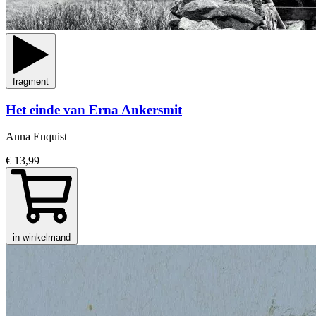
fragment
Het einde van Erna Ankersmit
Anna Enquist
€ 13,99
in winkelmand