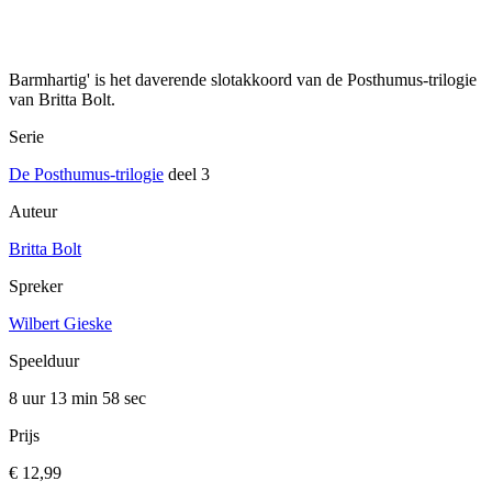
Barmhartig' is het daverende slotakkoord van de Posthumus-trilogie
van Britta Bolt.
Serie
De Posthumus-trilogie
deel 3
Auteur
Britta Bolt
Spreker
Wilbert Gieske
Speelduur
8 uur 13 min
58 sec
Prijs
€ 12,99