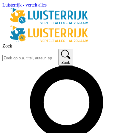
Luisterrijk - vertelt alles
Zoek
Zoek