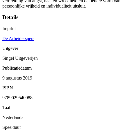
verbreiding van angst, haat en wreedheid en dat iedere vorm van
persoonlijke vrijheid en individualiteit uitsluit.
Details
Imprint
De Arbeiderspers
Uitgever
Singel Uitgeverijen
Publicatiedatum
9 augustus 2019
ISBN
9789029540988
Taal
Nederlands
Speelduur