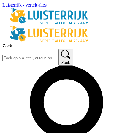
Luisterrijk - vertelt alles
Zoek
Zoek