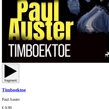
fragment
Timboektoe
Paul Auster
€ 9,99