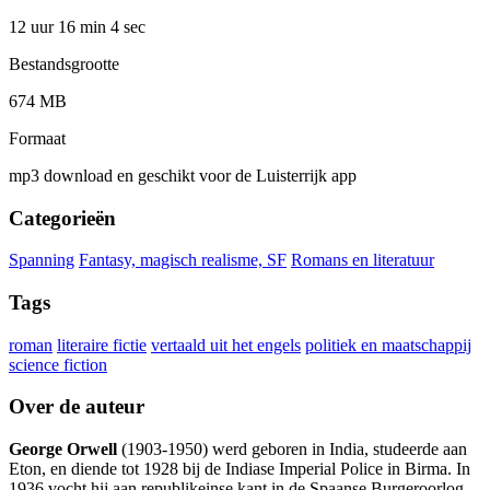
12 uur 16 min
4 sec
Bestandsgrootte
674 MB
Formaat
mp3 download en geschikt voor de Luisterrijk app
Categorieën
Spanning
Fantasy, magisch realisme, SF
Romans en literatuur
Tags
roman
literaire fictie
vertaald uit het engels
politiek en maatschappij
science fiction
Over de auteur
George Orwell
(1903-1950) werd geboren in India, studeerde aan
Eton, en diende tot 1928 bij de Indiase Imperial Police in Birma. In
1936 vocht hij aan republikeinse kant in de Spaanse Burgeroorlog.