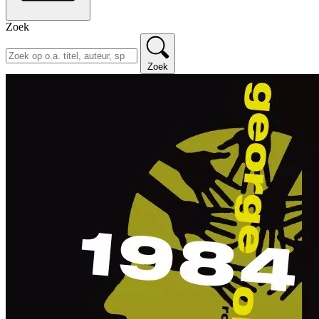
Zoek
Zoek