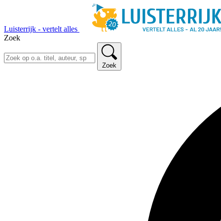
Luisterrijk - vertelt alles
Zoek
Zoek