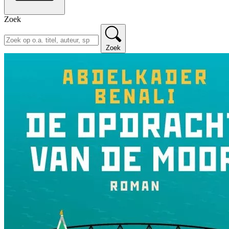
Zoek
Zoek