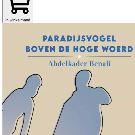
in winkelmand