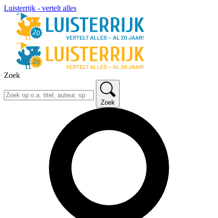
Luisterrijk - vertelt alles
Zoek
Zoek