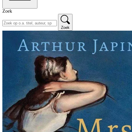
Zoek
Zoek