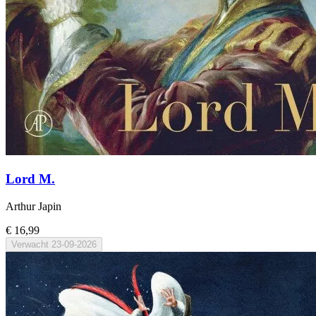
Lord M.
Arthur Japin
€ 16,99
Verwacht
23-09-2026