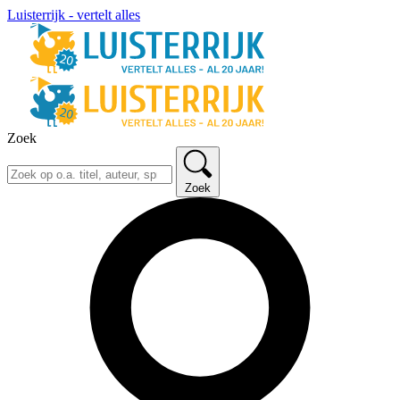
Luisterrijk - vertelt alles
Zoek
Zoek