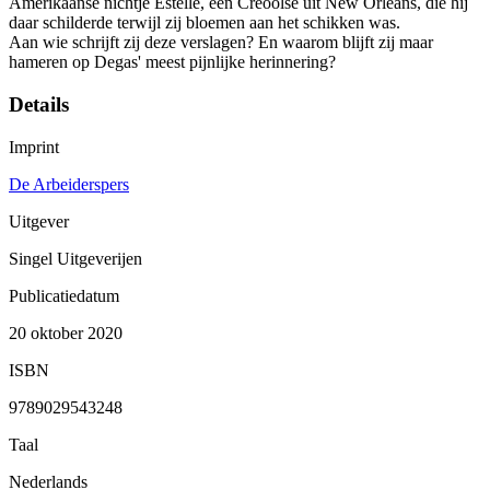
Amerikaanse nichtje Estelle, een Creoolse uit New Orleans, die hij
daar schilderde terwijl zij bloemen aan het schikken was.
Aan wie schrijft zij deze verslagen? En waarom blijft zij maar
hameren op Degas' meest pijnlijke herinnering?
Details
Imprint
De Arbeiderspers
Uitgever
Singel Uitgeverijen
Publicatiedatum
20 oktober 2020
ISBN
9789029543248
Taal
Nederlands