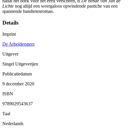
nadat het boek voor het eerst verscheen, is
De bende van Jan de
Lichte
nog altijd een weergaloos opwindende pastiche van een
spannende bandietenroman.
Details
Imprint
De Arbeiderspers
Uitgever
Singel Uitgeverijen
Publicatiedatum
9 december 2020
ISBN
9789029543637
Taal
Nederlands