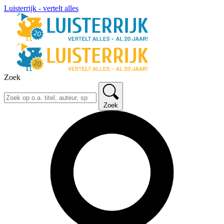
Luisterrijk - vertelt alles
Zoek
Zoek