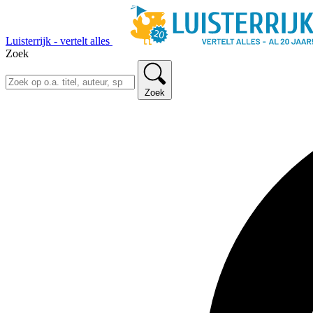
Luisterrijk - vertelt alles
Zoek
Zoek