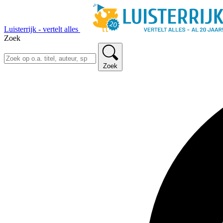
Luisterrijk - vertelt alles
Zoek
Zoek