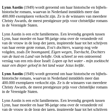
Lynn Austin
(1949) wordt geroemd om haar historische en bijbels-
historische romans, waarvan in Nederland inmiddels meer dan
400.000 exemplaren verkocht zijn. Ze is de winnares van meerdere
Christy Awards, de meest prestigieuze prijs voor christelijke romans
in de Verenigde Staten.
Lynn Austin is een echt familiemens. Een levendig gesprek tussen
Lynn, haar moeder en haar 98-jarige oma over de veranderde rol
van de vrouw in de loop der jaren, inspireerde haar tot het schrijven
van haar eerste grote roman,
Eva's dochters
, waarop nog vele
volgden, zoals
De boomgaard
,
Eigen wegen
,
Toevlucht
,
Dochters
van de kust
en
Land van belofte
. Ook schreef ze een ontroerend
verslag van een reis door Israël:
Lopen op het water - mijn zoektocht
naar een dieper geloof in het land waar Jezus leefde
.
Lynn Austin
(1949) wordt geroemd om haar historische en bijbels-
historische romans, waarvan in Nederland inmiddels meer dan
400.000 exemplaren verkocht zijn. Ze is de winnares van meerdere
Christy Awards, de meest prestigieuze prijs voor christelijke romans
in de Verenigde Staten.
Lynn Austin is een echt familiemens. Een levendig gesprek tussen
Lynn, haar moeder en haar 98-jarige oma over de veranderde rol
van de vrouw in de loop der jaren, inspireerde haar tot het schrijven