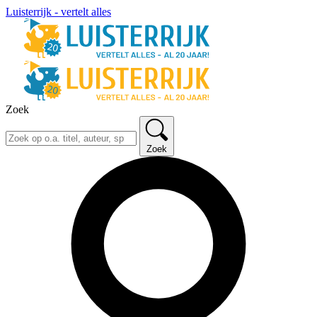
Luisterrijk - vertelt alles
Zoek
Zoek