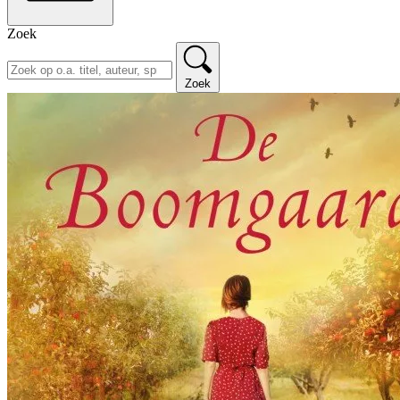
Zoek
Zoek