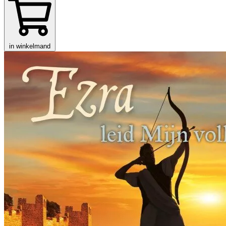
in winkelmand