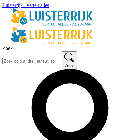
Luisterrijk - vertelt alles
Zoek
Zoek