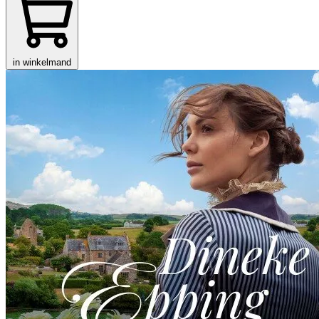
in winkelmand