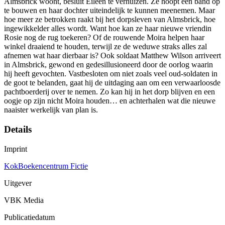
Almsbrick woont, besluit Eileen te verhuizen. Ze hoopt een band op
te bouwen en haar dochter uiteindelijk te kunnen meenemen. Maar
hoe meer ze betrokken raakt bij het dorpsleven van Almsbrick, hoe
ingewikkelder alles wordt. Want hoe kan ze haar nieuwe vriendin
Rosie nog de rug toekeren? Of de rouwende Moira helpen haar
winkel draaiend te houden, terwijl ze de weduwe straks alles zal
afnemen wat haar dierbaar is? Ook soldaat Matthew Wilson arriveert
in Almsbrick, gewond en gedesillusioneerd door de oorlog waarin
hij heeft gevochten. Vastbesloten om niet zoals veel oud-soldaten in
de goot te belanden, gaat hij de uitdaging aan om een verwaarloosde
pachtboerderij over te nemen. Zo kan hij in het dorp blijven en een
oogje op zijn nicht Moira houden… en achterhalen wat die nieuwe
naaister werkelijk van plan is.
Details
Imprint
KokBoekencentrum Fictie
Uitgever
VBK Media
Publicatiedatum