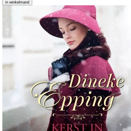
in winkelmand