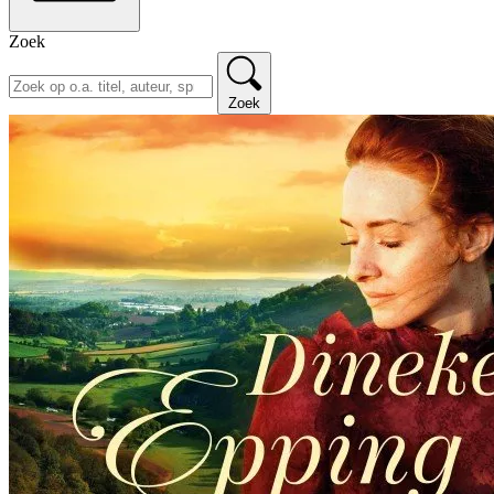
Zoek
Zoek