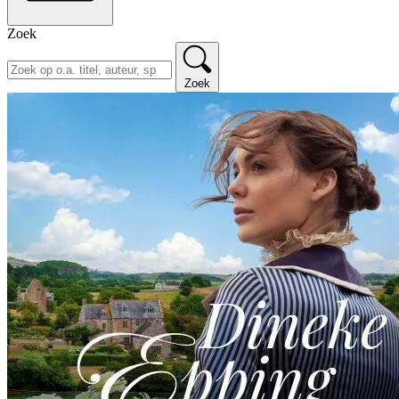
Zoek
Zoek