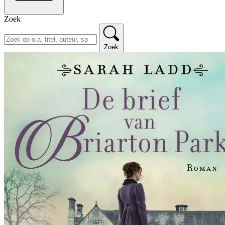
Zoek
Zoek