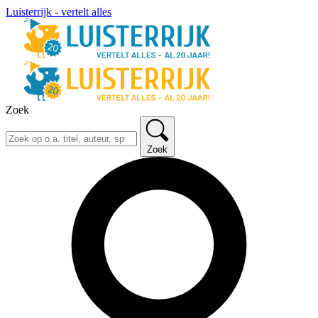
Luisterrijk - vertelt alles
Zoek
Zoek