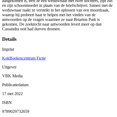
aangekomen is, treft ze een weduwnaar met twee dochters, zijn zus
en zijn schoonmoeder in plaats van de briefschrijver. Samen met de
weduwnaar raakt ze verstrikt in het oplossen van een moordzaak,
waarop hij probeert haar te helpen met het vinden van de
antwoorden op de vragen waarmee ze naar Briarton Park is
gekomen. De zoektocht naar antwoorden levert meer op dan
Cassandra ooit had durven dromen.
Details
Imprint
KokBoekencentrum Fictie
Uitgever
VBK Media
Publicatiedatum
17 mei 2022
ISBN
9789029732659