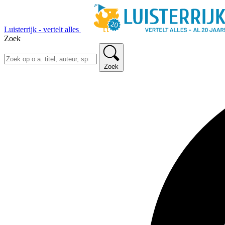
Luisterrijk - vertelt alles
Zoek
Zoek