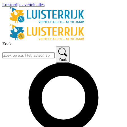
Luisterrijk - vertelt alles
Zoek
Zoek