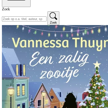
Zoek
Zoek