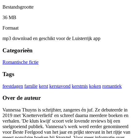
Bestandsgrootte
36 MB
Formaat
mp3 download en geschikt voor de Luisterrijk app
Categorieën
Romantische fictie
Tags
feestdagen
familie
kerst
kerstavond
kerstmis
koken
romantiek
Over de auteur
Vannessa Thuyns is schrijfster, zangeres én juf. Ze debuteerde in
2019 met 'Knetterverliefd' en schreef daarna meerdere boeken en
verhalen. 'De kluts kwijt' scoort vele lovende reviews bij een
snelgroeiend publiek. Vannessa’s werk werd eerder genomineerd
voor Beste Feelgood van het jaar en prijkt steevast in het rijtje van
meest populaire boeken bij Storytel. Voor meer informatie over