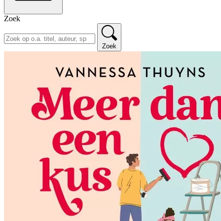
Zoek
Zoek