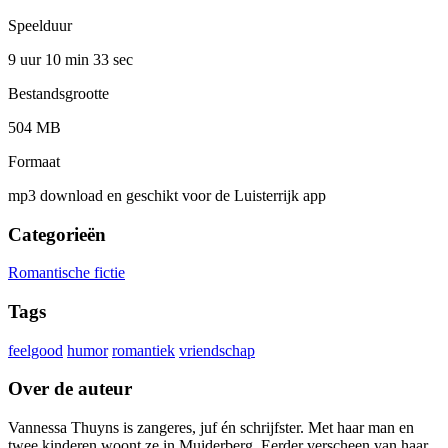
Speelduur
9 uur 10 min
33 sec
Bestandsgrootte
504 MB
Formaat
mp3 download en geschikt voor de Luisterrijk app
Categorieën
Romantische fictie
Tags
feelgood
humor
romantiek
vriendschap
Over de auteur
Vannessa Thuyns is zangeres, juf én schrijfster. Met haar man en
twee kinderen woont ze in Muiderberg. Eerder verscheen van haar