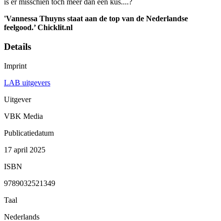
is er misschien toch meer dan een kus....?
'Vannessa Thuyns staat aan de top van de Nederlandse
feelgood.’ Chicklit.nl
Details
Imprint
LAB uitgevers
Uitgever
VBK Media
Publicatiedatum
17 april 2025
ISBN
9789032521349
Taal
Nederlands