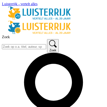
Luisterrijk - vertelt alles
Zoek
Zoek