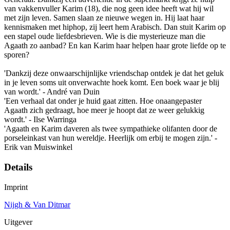
van vakkenvuller Karim (18), die nog geen idee heeft wat hij wil
met zijn leven. Samen slaan ze nieuwe wegen in. Hij laat haar
kennismaken met hiphop, zij leert hem Arabisch. Dan stuit Karim op
een stapel oude liefdesbrieven. Wie is die mysterieuze man die
Agaath zo aanbad? En kan Karim haar helpen haar grote liefde op te
sporen?
'Dankzij deze onwaarschijnlijke vriendschap ontdek je dat het geluk
in je leven soms uit onverwachte hoek komt. Een boek waar je blij
van wordt.' - André van Duin
'Een verhaal dat onder je huid gaat zitten. Hoe onaangepaster
Agaath zich gedraagt, hoe meer je hoopt dat ze weer gelukkig
wordt.' - Ilse Warringa
'Agaath en Karim daveren als twee sympathieke olifanten door de
porseleinkast van hun wereldje. Heerlijk om erbij te mogen zijn.' -
Erik van Muiswinkel
Details
Imprint
Nijgh & Van Ditmar
Uitgever