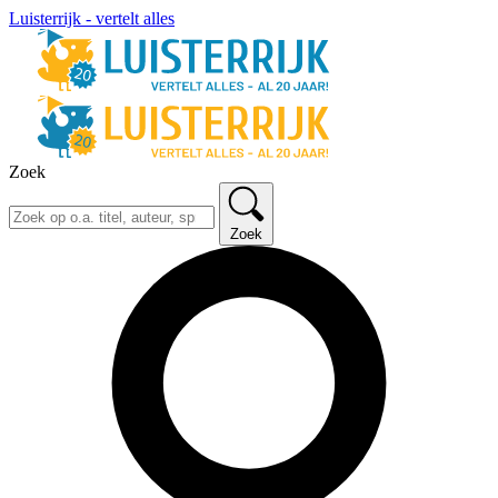
Luisterrijk - vertelt alles
Zoek
Zoek