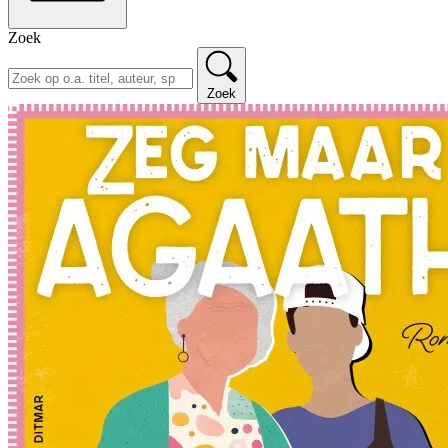
Zoek
Zoek