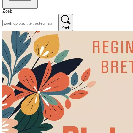
Zoek
Zoek