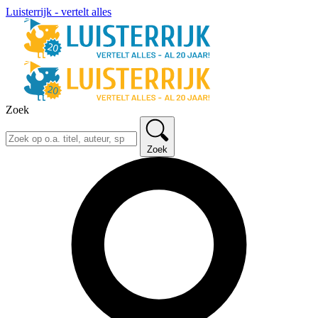
Luisterrijk - vertelt alles
Zoek
Zoek