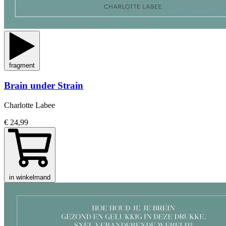
fragment
Brain under Strain
Charlotte Labee
€ 24,99
in winkelmand