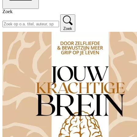
Zoek
Zoek