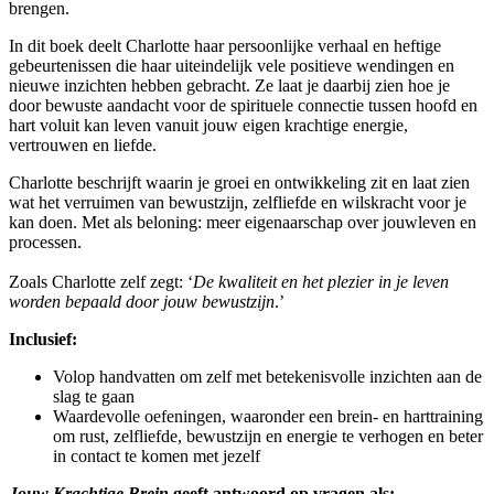
brengen.
In dit boek deelt Charlotte haar persoonlijke verhaal en heftige
gebeurtenissen die haar uiteindelijk vele positieve wendingen en
nieuwe inzichten hebben gebracht. Ze laat je daarbij zien hoe je
door bewuste aandacht voor de spirituele connectie tussen hoofd en
hart voluit kan leven vanuit jouw eigen krachtige energie,
vertrouwen en liefde.
Charlotte beschrijft waarin je groei en ontwikkeling zit en laat zien
wat het verruimen van bewustzijn, zelfliefde en wilskracht voor je
kan doen. Met als beloning: meer eigenaarschap over jouwleven en
processen.
Zoals Charlotte zelf zegt: ‘
De kwaliteit en het plezier in je leven
worden bepaald door jouw bewustzijn
.’
Inclusief:
Volop handvatten om zelf met betekenisvolle inzichten aan de
slag te gaan
Waardevolle oefeningen, waaronder een brein- en harttraining
om rust, zelfliefde, bewustzijn en energie te verhogen en beter
in contact te komen met jezelf
Jouw Krachtige Brein
geeft antwoord op vragen als: