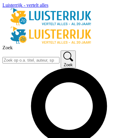
Luisterrijk - vertelt alles
Zoek
Zoek