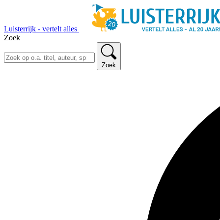
Luisterrijk - vertelt alles
Zoek
Zoek