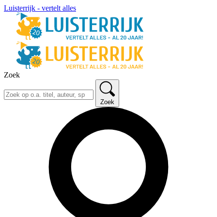
Luisterrijk - vertelt alles
Zoek
Zoek