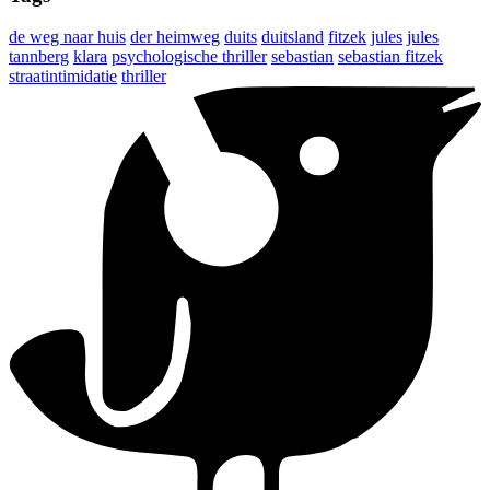
de weg naar huis
der heimweg
duits
duitsland
fitzek
jules
jules
tannberg
klara
psychologische thriller
sebastian
sebastian fitzek
straatintimidatie
thriller