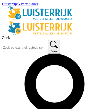
Luisterrijk - vertelt alles
Zoek
Zoek