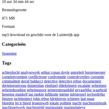
10 uur 34 min
44 sec
Bestandsgrootte
871 MB
Formaat
mp3 download en geschikt voor de Luisterrijk app
Categorieën
Spanning
Tags
achterdocht
analysewerk
arthur conan doyle
autoriteit
burgemeester
complotvorming
conflictzone
confrontatie
controleverlies
corruptie
criminaliteit
david baldacci
detective
detective rebus
documenten
dreigingsniveau
duisterplan
eindspel
elitekringen
escalatie
geheimen
geheimhouding
geheimspoor
gemeenteraadslid
gevaarlijke waarheid
henning mankell
ian rankin
infiltratie
intrige
intrigespel
invloedrijke
figuren
jachtinstinct
john rebus
kleiduiven schieten
laat maar
bloeden
let it bleed
leugenweb
lokale politiek
macht
machtsmisbruik
machtsnetwerk
machtsstrijd
manipulatie
manipulatieve