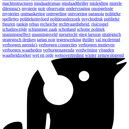
machtsstructuren
misdaadroman
misdaadthriller
misleiding
morele
dilemma's
mysterie
noir
observatie
ondervraging
onopgeloste
mysteries
ontmaskering
ontregeling
ontvoering
paranoia
politieke
spelletjes
politiekeinvloed
politieonderzoek
psychodruk
publieke
figuren
rankin
rebus
recherche
rechtvaardigheid.
risicospel
schaduwzijde
schimmige zaak
schotland
schotse politiek
spanningseffect
spanningsveld
speurtocht
stieg larsson
strategisch
strategisch denken
tartan noir
tegenwerking
thriller
val mcdermid
verborgen agenda's
verborgen connecties
verborgen motieven
verborgen waarheden
verborgenagenda
verdwijning
vijanden
waarheidzoeker
wet en orde
wetsovertreding
winter
zenuwslopend