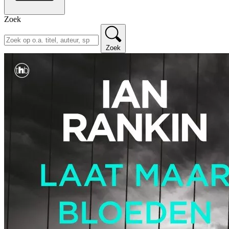
Zoek
Zoek