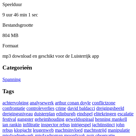
Speelduur
9 uur 46 min
1 sec
Bestandsgrootte
804 MB
Formaat
mp3 download en geschikt voor de Luisterrijk app
Categorieën
Spanning
Tags
achtervolging
analysewerk
arthur conan doyle
conflictzone
confrontatie
controleverlies
crime
david baldacci
dreigingsbeeld
dreigingsniveau
duisterplan
edinburgh
eindspel
elitekringen
escalatie
festival
gangster
geheimhouding
geweldsspiraal
henning mankell
ian rankin
infiltratie
inspector rebus
intrigespel
jachtinstinct
john
rebus
klopjacht
leugenweb
machtsinvloed
machtsstrijd
manipulatie
misdaadnetwerk
misdaadroman
moordzaak
noir
observatie