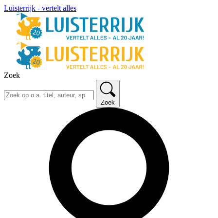
Luisterrijk - vertelt alles
Zoek
Zoek