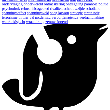
ondervraging
onderwereld
ontmaskering
ontregeling
paranoia
politie
psychodruk
rebus
risicogebied
rivaliteit
schaduwzijde
schotland
spanningseffect
spanningsveld
stieg larsson
strategie
tartan noir
terrorisme
thriller
val mcdermid
verborgenagenda
verdachtmaking
waarheidsjacht
wraakdrang
zenuwslopend