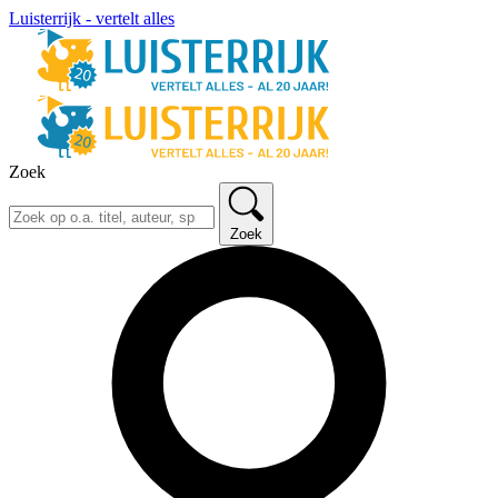
Luisterrijk - vertelt alles
Zoek
Zoek