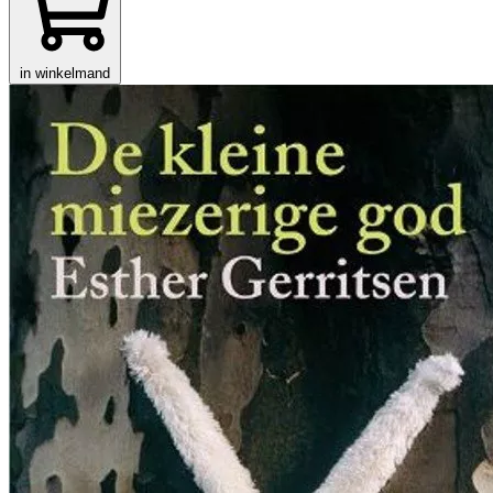
in winkelmand