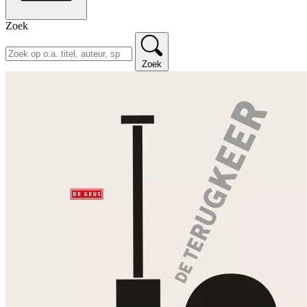
Zoek
Zoek