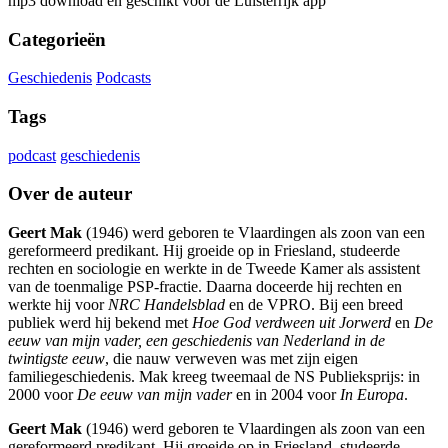
mp3 download en geschikt voor de Luisterrijk app
Categorieën
Geschiedenis
Podcasts
Tags
podcast
geschiedenis
Over de auteur
Geert Mak
(1946) werd geboren te Vlaardingen als zoon van een
gereformeerd predikant. Hij groeide op in Friesland, studeerde
rechten en sociologie en werkte in de Tweede Kamer als assistent
van de toenmalige PSP-fractie. Daarna doceerde hij rechten en
werkte hij voor
NRC Handelsblad
en de VPRO. Bij een breed
publiek werd hij bekend met
Hoe God verdween uit Jorwerd
en
De
eeuw van mijn vader, een geschiedenis van Nederland in de
twintigste eeuw
, die nauw verweven was met zijn eigen
familiegeschiedenis. Mak kreeg tweemaal de NS Publieksprijs: in
2000 voor
De eeuw van mijn vader
en in 2004 voor
In Europa
.
Geert Mak
(1946) werd geboren te Vlaardingen als zoon van een
gereformeerd predikant. Hij groeide op in Friesland, studeerde