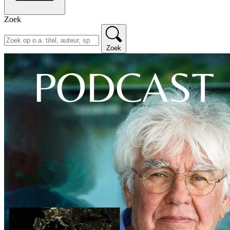
Zoek
Zoek