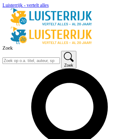
Luisterrijk - vertelt alles
Zoek
Zoek