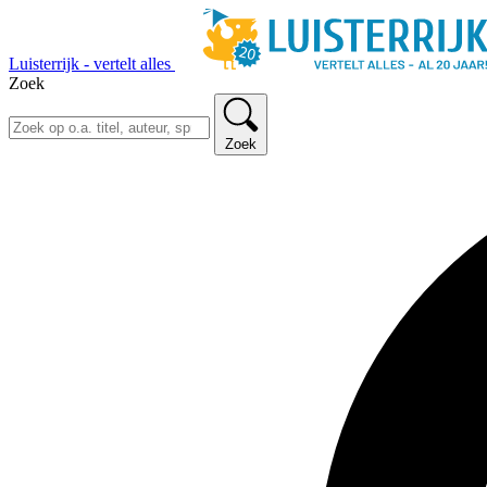
Luisterrijk - vertelt alles
Zoek
Zoek