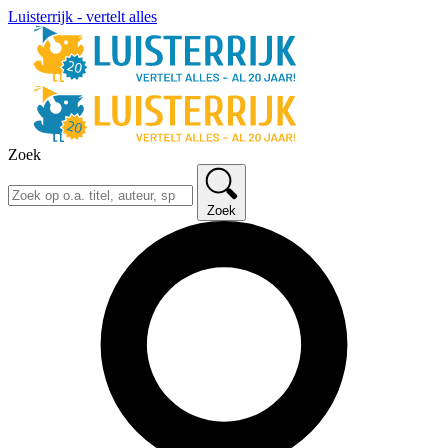
Luisterrijk - vertelt alles
Zoek
Zoek