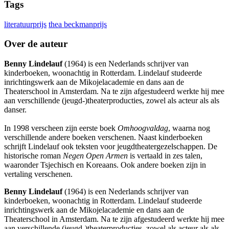
Tags
literatuurprijs
thea beckmanprijs
Over de auteur
Benny Lindelauf
(1964) is een Nederlands schrijver van
kinderboeken, woonachtig in Rotterdam. Lindelauf studeerde
inrichtingswerk aan de Mikojelacademie en dans aan de
Theaterschool in Amsterdam. Na te zijn afgestudeerd werkte hij mee
aan verschillende (jeugd-)theaterproducties, zowel als acteur als als
danser.
In 1998 verscheen zijn eerste boek
Omhoogvaldag
, waarna nog
verschillende andere boeken verschenen. Naast kinderboeken
schrijft Lindelauf ook teksten voor jeugdtheatergezelschappen. De
historische roman
Negen Open Armen
is vertaald in zes talen,
waaronder Tsjechisch en Koreaans. Ook andere boeken zijn in
vertaling verschenen.
Benny Lindelauf
(1964) is een Nederlands schrijver van
kinderboeken, woonachtig in Rotterdam. Lindelauf studeerde
inrichtingswerk aan de Mikojelacademie en dans aan de
Theaterschool in Amsterdam. Na te zijn afgestudeerd werkte hij mee
aan verschillende (jeugd-)theaterproducties, zowel als acteur als als