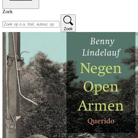
Zoek
Zoek