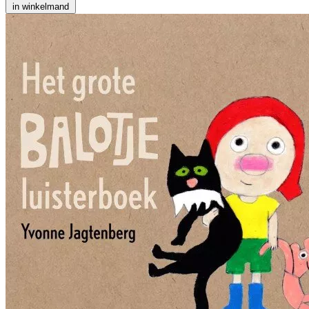
in winkelmand