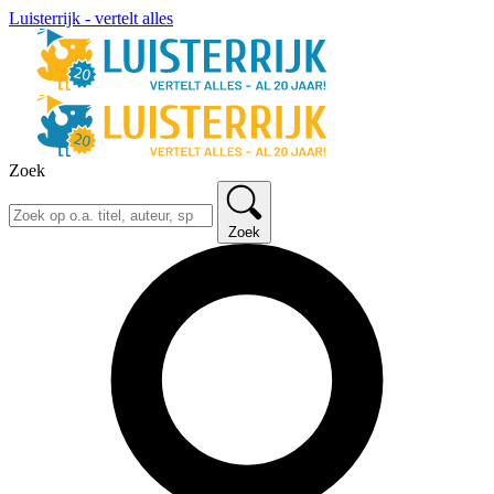
Luisterrijk - vertelt alles
Zoek
Zoek