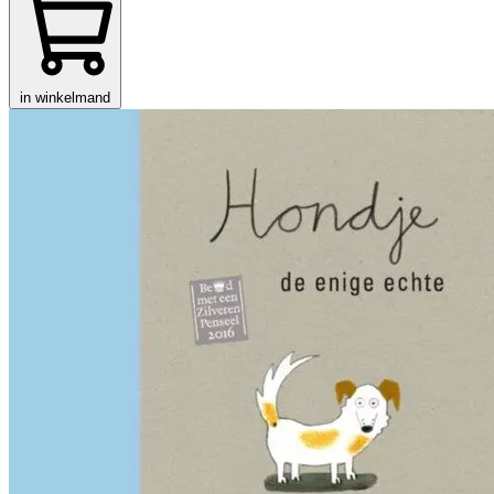
in winkelmand