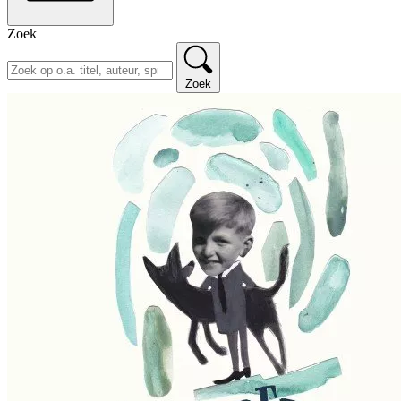
Zoek
Zoek