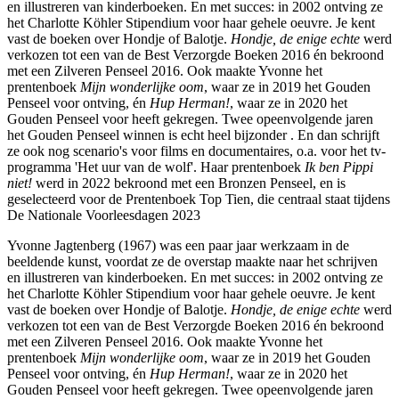
en illustreren van kinderboeken. En met succes: in 2002 ontving ze
het Charlotte Köhler Stipendium voor haar gehele oeuvre. Je kent
vast de boeken over Hondje of Balotje.
Hondje, de enige echte
werd
verkozen tot een van de Best Verzorgde Boeken 2016 én bekroond
met een Zilveren Penseel 2016. Ook maakte Yvonne het
prentenboek
Mijn wonderlijke oom
, waar ze in 2019 het Gouden
Penseel voor ontving, én
Hup Herman!
, waar ze in 2020 het
Gouden Penseel voor heeft gekregen. Twee opeenvolgende jaren
het Gouden Penseel winnen is echt heel bijzonder . En dan schrijft
ze ook nog scenario's voor films en documentaires, o.a. voor het tv-
programma 'Het uur van de wolf'. Haar prentenboek
Ik ben Pippi
niet!
werd in 2022 bekroond met een Bronzen Penseel, en is
geselecteerd voor de Prentenboek Top Tien, die centraal staat tijdens
De Nationale Voorleesdagen 2023
Yvonne Jagtenberg (1967) was een paar jaar werkzaam in de
beeldende kunst, voordat ze de overstap maakte naar het schrijven
en illustreren van kinderboeken. En met succes: in 2002 ontving ze
het Charlotte Köhler Stipendium voor haar gehele oeuvre. Je kent
vast de boeken over Hondje of Balotje.
Hondje, de enige echte
werd
verkozen tot een van de Best Verzorgde Boeken 2016 én bekroond
met een Zilveren Penseel 2016. Ook maakte Yvonne het
prentenboek
Mijn wonderlijke oom
, waar ze in 2019 het Gouden
Penseel voor ontving, én
Hup Herman!
, waar ze in 2020 het
Gouden Penseel voor heeft gekregen. Twee opeenvolgende jaren