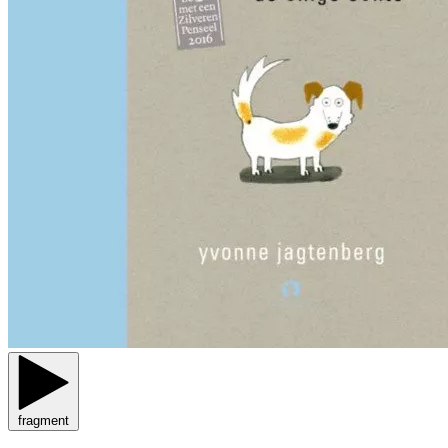
fragment