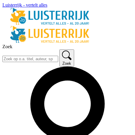
Luisterrijk - vertelt alles
Zoek
Zoek