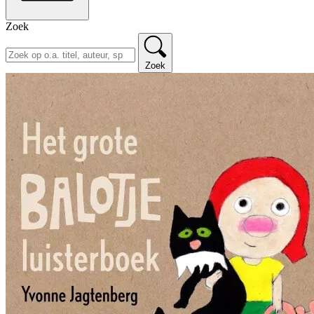
Zoek
Zoek