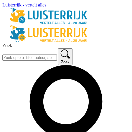
Luisterrijk - vertelt alles
Zoek
Zoek