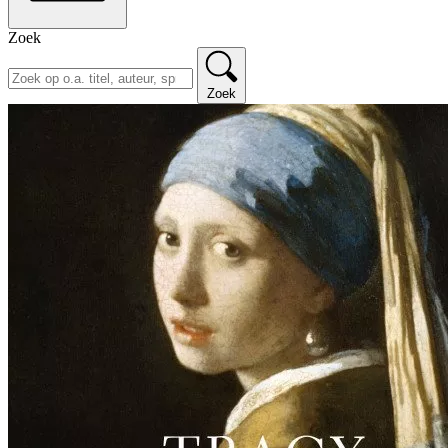
Zoek
Zoek