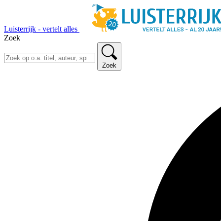
Luisterrijk - vertelt alles
Zoek
Zoek