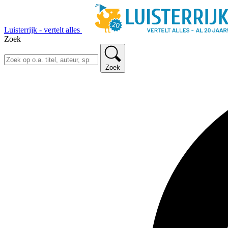
Luisterrijk - vertelt alles
Zoek
Zoek